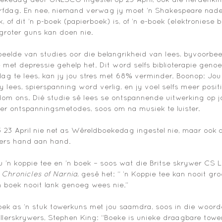
rfdag. En nee, niemand verwag jy moet ’n Shakespeare nader 
k, of dit ’n p-boek (papierboek) is, of ’n e-boek (elektroniese b
n groter guns kan doen nie. 
beelde van studies oor die belangrikheid van lees, byvoorbee
et depressie gehelp het. Dit word selfs biblioterapie genoe
dag te lees, kan jy jou stres met 68% verminder. Boonop: Jou
y lees, spierspanning word verlig, en jy voel selfs meer positi
m ons. Dié studie sê lees se ontspannende uitwerking op jo
er ontspanningsmetodes, soos om na musiek te luister. 
23 April nie net as Wêreldboekedag ingestel nie, maar ook 
ers hand aan hand. 
ou ’n koppie tee en ’n boek – soos wat die Britse skrywer CS 
 Chronicles of Narnia
, gesê het: “ ’n Koppie tee kan nooit g
’n boek nooit lank genoeg wees nie.” 
oek as ’n stuk towerkuns met jou saamdra, soos in die woord
llerskrywers, Stephen King: “Boeke is unieke draagbare tower