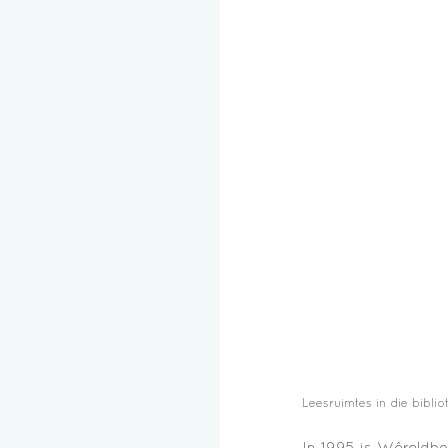
Leesruimtes in die bibli
In 1995 is Wêreldb