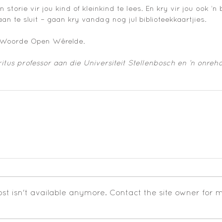
storie vir jou kind of kleinkind te lees. En kry vir jou ook ’n 
aan te sluit – gaan kry vandag nog jul biblioteekkaartjies. 
 Woorde Open Wêrelde. 
ritus professor aan die Universiteit Stellenbosch en ’n onreha
t isn't available anymore. Contact the site owner for 