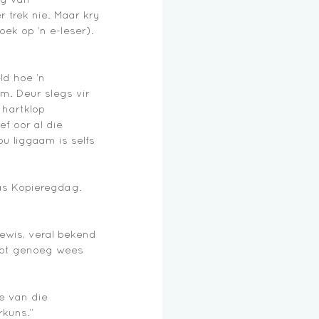
trek nie. Maar kry 
oek op ’n e-leser). 
ld hoe ’n 
m. Deur slegs vir 
 hartklop 
ef oor al die 
u liggaam is selfs 
as Kopieregdag. 
Lewis, veral bekend 
root genoeg wees 
e van die 
kuns.” 