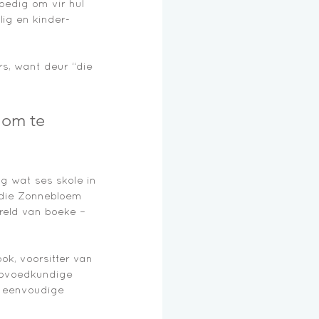
oedig om vir hul 
lig en kinder-
rs, want deur “die 
 om te 
ig wat ses skole in 
 die Zonnebloem 
reld van boeke – 
ok, voorsitter van 
 opvoedkundige 
s eenvoudige 