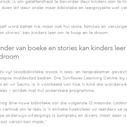
ook, is om geletterdheid te bevorder deur kinders aan te m
le doen dit deur onder meer biblioteke en leesprojekte wat vei
self word betrek nie, maar ook hul skole, families en versorge
 stories” kan kinders leer om te hoop en te droom. 
nder van boeke en stories kan kinders leer
 droom 
ds vyf skoolbiblioteke, asook ’n lees- en terapiekamer, gevest
Kaapse middestad bedien. Die Sunflower Learning Centre, by
es en vir Seuns, is ’n voorbeeld van hoe ’n kind die wonderwê
lees – ontdek met hul onderskeie programme. 
 nog drie nuwe biblioteke oor die volgende 12 maande. Ladbro
Die vermoë om te lees is ’n kritieke hoeksteen vir leerders se
 se onderwys-uitdagings is kompleks en divers, maar daar i
root verskil kan maak.” 