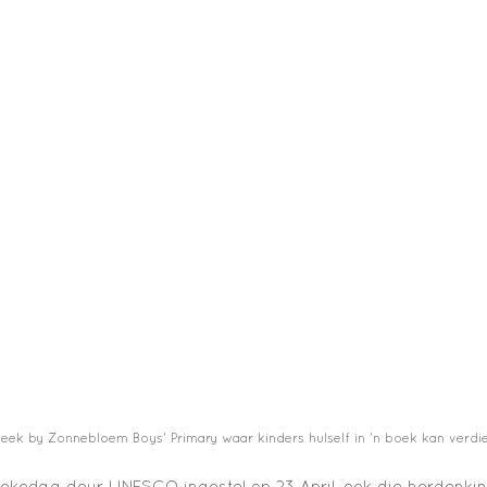
oteek by Zonnebloem Boys' Primary waar kinders hulself in 'n boek kan verdi
oekedag deur UNESCO ingestel op 23 April, ook die herdenki