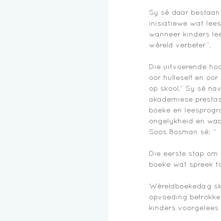
Sy sê daar bestaan
inisiatiewe wat lee
wanneer kinders lee
wêreld verbeter”. 
Die uitvoerende hoo
oor hulleself en oo
op skool.” Sy sê na
akademiese prestas
boeke en leesprogr
ongelykheid en waa
Soos Bosman sê: “
Die eerste stap om ’
boeke wat spreek to
Wêreldboekedag skry
opvoeding betrokke 
kinders voorgelees