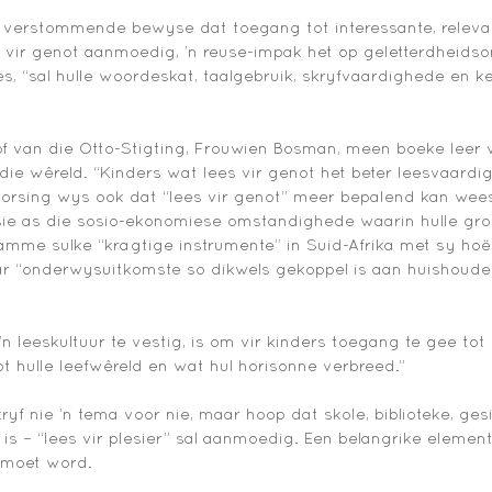
 verstommende bewyse dat toegang tot interessante, releva
s vir genot aanmoedig, ’n reuse-impak het op geletterdheidson
s, “sal hulle woordeskat, taalgebruik, skryfvaardighede en k
f van die Otto-Stigting, Frouwien Bosman, meen boeke leer v
r die wêreld. “Kinders wat lees vir genot het beter leesvaardi
vorsing wys ook dat “lees vir genot” meer bepalend kan wees
ie as die sosio-ekonomiese omstandighede waarin hulle gro
amme sulke “kragtige instrumente” in Suid-Afrika met sy hoë
r “onderwysuitkomste so dikwels gekoppel is aan huishoudel
n leeskultuur te vestig, is om vir kinders toegang te gee tot 
t hulle leefwêreld en wat hul horisonne verbreed.” 
f nie ’n tema voor nie, maar hoop dat skole, biblioteke, ges
is – “lees vir plesier” sal aanmoedig. Een belangrike element 
 moet word. 