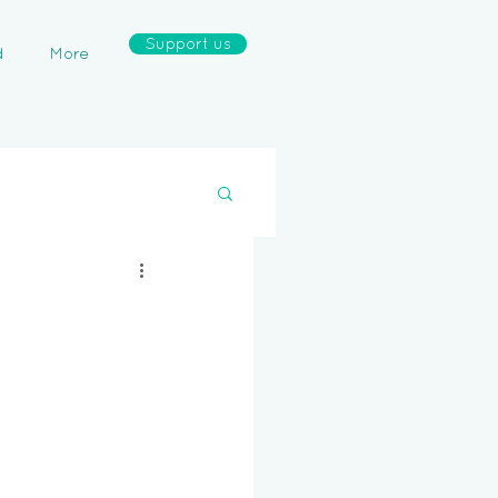
Support us
d
More