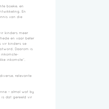
nte boeke, en 
twikkeling. En 
ennis van die 
ir kinders meer 
ghede en vaar beter 
 vir kinders se 
otword. Daarom is 
 inkomste-
ike inkomste”. 
diverse, relevante 
inne – almal wat by 
is dat gereeld vir 