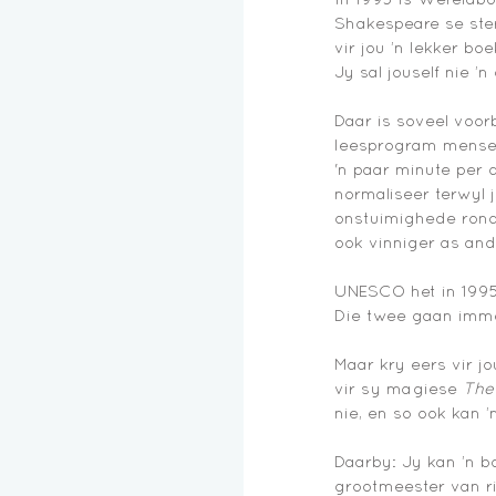
Shakespeare se ste
vir jou ’n lekker boe
Jy sal jouself nie ’
Daar is soveel voor
leesprogram mense m
'n paar minute per 
normaliseer terwyl j
onstuimighede rondo
ook vinniger as and
UNESCO het in 1995 
Die twee gaan imm
Maar kry eers vir j
vir sy magiese 
The
nie, en so ook kan 
Daarby: Jy kan ’n b
grootmeester van ri