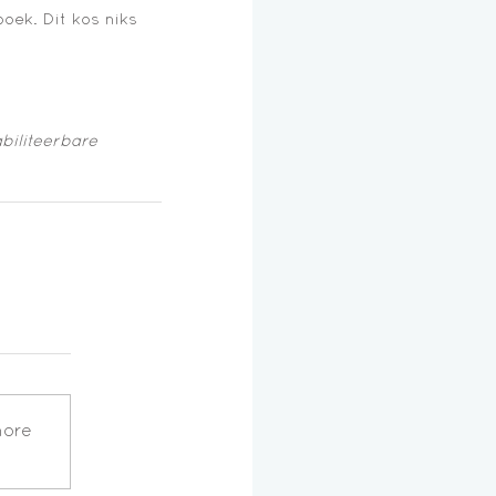
boek. Dit kos niks 
biliteerbare 
more