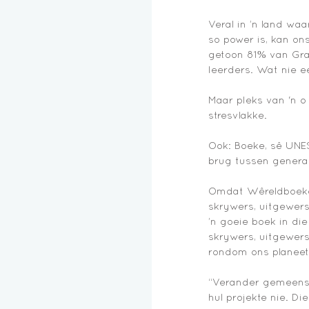
Veral in ’n land waa
so power is, kan on
getoon 81% van Graa
leerders. Wat nie e
Maar pleks van 'n o
stresvlakke. 
Ook: Boeke, sê UNES
brug tussen generas
Omdat Wêreldboeked
skrywers, uitgewers
’n goeie boek in di
skrywers, uitgewer
rondom ons planeet 
“Verander gemeenska
hul projekte nie. D