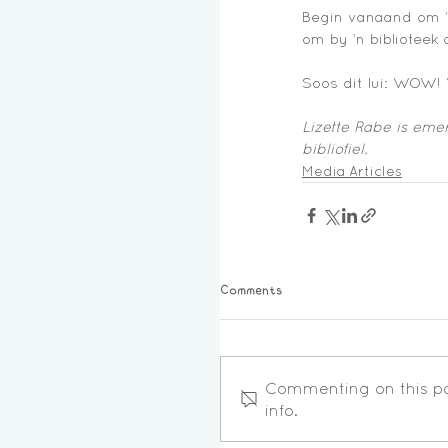
Begin vanaand om ’n 
om by ’n biblioteek 
Soos dit lui: WOW!
Lizette Rabe is eme
bibliofiel. 
Media Articles
Comments
Commenting on this pos
info.