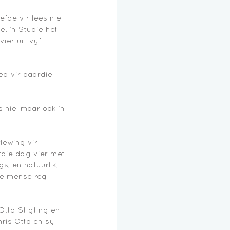
efde vir lees nie – 
. ’n Studie het 
ier uit vyf 
ed vir daardie 
 nie, maar ook ’n 
ewing vir 
rdie dag vier met 
, en natuurlik, 
ne mense reg 
Otto-Stigting en 
hris Otto en sy 