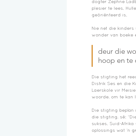
dogter Zephne Ladbr
plesier te lees. Hul
geöriënteerd is. 
Nie net die kinders 
wonder van boeke en
deur die wo
hoop en te
Die stigting het ree
Distrik Ses en die 
Laerskole vir Meisi
woorde, om te kan 
Die stigting beplan
die stigting, sê: “
sukses. Suid-Afrika
oplossings wat ’n g