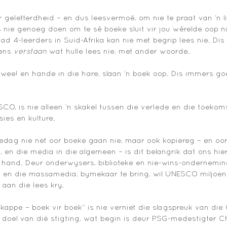
r geletterdheid – en dus leesvermoë, om nie te praat van ’n li
s nie genoeg doen om te sê boeke sluit vir jou wêrelde oop nie
d 4-leerders in Suid-Afrika kan nie met begrip lees nie. Dis v
ens 
verstaan 
wat hulle lees nie, met ander woorde. 
 wee! en hande in die hare, slaan ’n boek oop. Dis immers go
CO, is nie alleen ’n skakel tussen die verlede en die toekoms
ies en kulture. 
ag nie net oor boeke gaan nie, maar ook kopiereg – en oorl
, en die media in die algemeen – is dit belangrik dat ons hie
e hand. Deur onderwysers, biblioteke en nie-wins-ondernemings
s en die massamedia, bymekaar te bring, wil UNESCO miljoe
aan die lees kry. 
ppe – boek vir boek” is nie verniet die slagspreuk van die 
ie doel van dié stigting, wat begin is deur PSG-medestigter C